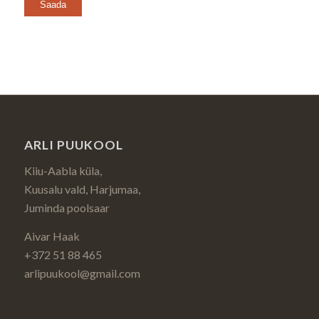
ARLI PUUKOOL
Kiiu-Aabla küla,
Kuusalu vald, Harjumaa,
Juminda poolsaar
Aivar Haak
+372 51 88 465
arlipuukool@gmail.com