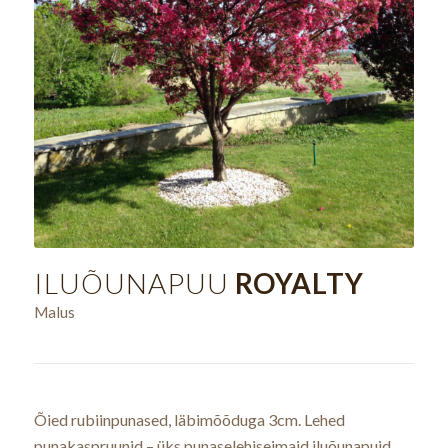
ILUÕUNAPUU
ROYALTY
Malus
Õied rubiinpunased, läbimõõduga 3cm. Lehed
punakaspruunid – üks punaselehiseimaid iluõunapuid.