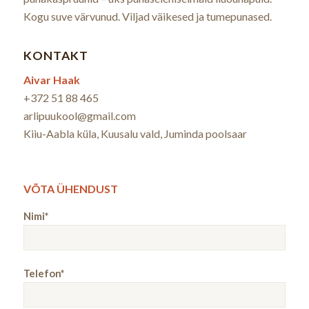
Kogu suve värvunud. Viljad väikesed ja tumepunased.
KONTAKT
Aivar Haak
+372 51 88 465
arlipuukool@gmail.com
Kiiu-Aabla küla, Kuusalu vald, Juminda poolsaar
VÕTA ÜHENDUST
Nimi*
Telefon*