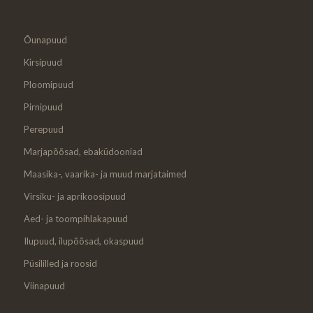
Õunapuud
Kirsipuud
Ploomipuud
Pirnipuud
Perepuud
Marjapõõsad, ebaküdooniad
Maasika-, vaarika- ja muud marjataimed
Virsiku- ja aprikoosipuud
Aed- ja toompihlakapuud
Ilupuud, ilupõõsad, okaspuud
Püsililled ja roosid
Viinapuud