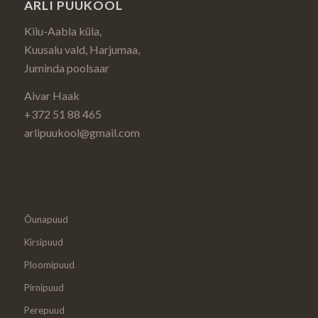
ARLI PUUKOOL
Kiiu-Aabla küla,
Kuusalu vald, Harjumaa,
Juminda poolsaar
Aivar Haak
+372 51 88 465
arlipuukool@gmail.com
Õunapuud
Kirsipuud
Ploomipuud
Pirnipuud
Perepuud