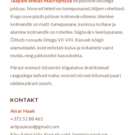
Jaapani enelas Macrophylla
on püstiste okstega
põõsas. Noored lehed on tumepunased, hiljem rohelised.
Kogu suve püsib põõsas kolmevärvilisena: ülemine
kolmandik on matt-tumepunane, keskosa kollane ja
alumine kolmandik on roheline. Sügisvärv leekivpunane.
Õitseb roosade õitega VII-VIII. Kasvab kõigil
aiamuldadel, kuid eelistab kuiva ja toitainete vaest
mulda, ning päikeselist kasvukohta.
Pärast esimest õitsemist lõigatakse äraõitsenud
raagudega ladvad maha, noored võrsed õitsevad paari
nädala pärast uuesti.
KONTAKT
Aivar Haak
+372 51 88 465
arlipuukool@gmail.com
Kiiu-Aabla küla, Kuusalu vald, Juminda poolsaar