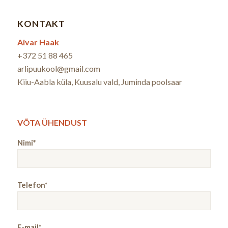
KONTAKT
Aivar Haak
+372 51 88 465
arlipuukool@gmail.com
Kiiu-Aabla küla, Kuusalu vald, Juminda poolsaar
VÕTA ÜHENDUST
Nimi*
Telefon*
E-mail*