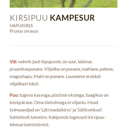
KIRSIPUU
KAMPESUR
HAPUKIRSS
Prunus cerasus
Vili:
valmib juuli lõpupoole, on suur, laiümar,
pruunikaspunane. Viljaliha on punane, mahlane, pehme,
magushapu. Mahl on punane. Luuseeme eraldub
viljalihast hästi.
Puu:
tugeva kasvuga, püstiste okstega. Saagikus on
keskpärane. Oma õietolmuga ei viljastu. Head
tolmuandjad on ‘Läti madalkirss’ ja ‘Säilisveiksel’.
Suhteliselt talveõrn. Kahjustub tugevasti kirsipuu-
lehevarisemistõvest.