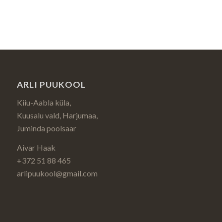
ARLI PUUKOOL
Kiiu-Aabla küla,
Kuusalu vald, Harjumaa,
Juminda poolsaar
Aivar Haak
+372 51 88 465
arlipuukool@gmail.com