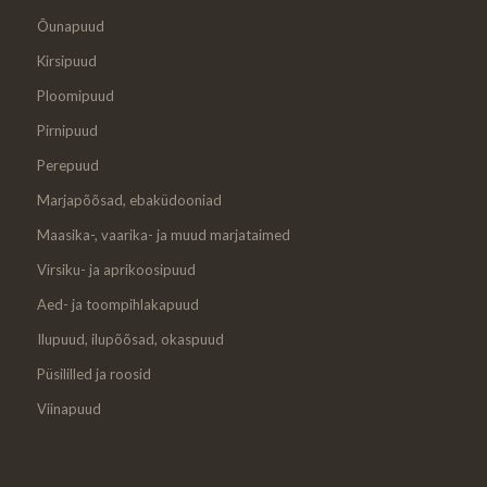
Õunapuud
Kirsipuud
Ploomipuud
Pirnipuud
Perepuud
Marjapõõsad, ebaküdooniad
Maasika-, vaarika- ja muud marjataimed
Virsiku- ja aprikoosipuud
Aed- ja toompihlakapuud
Ilupuud, ilupõõsad, okaspuud
Püsililled ja roosid
Viinapuud