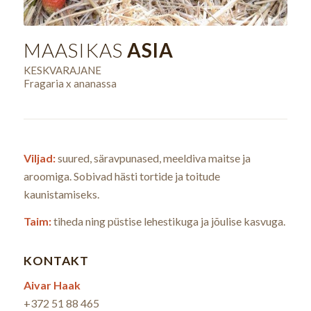
MAASIKAS
ASIA
KESKVARAJANE
Fragaria x ananassa
Viljad:
suured, säravpunased, meeldiva maitse ja
aroomiga. Sobivad hästi tortide ja toitude
kaunistamiseks.
Taim:
tiheda ning püstise lehestikuga ja jõulise kasvuga.
KONTAKT
Aivar Haak
+372 51 88 465