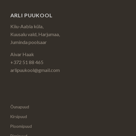
ARLI PUUKOOL
Kiiu-Aabla küla,
Kuusalu vald, Harjumaa,
Juminda poolsaar
Aivar Haak
+372 51 88 465
arlipuukool@gmail.com
Õunapuud
Kirsipuud
Ploomipuud