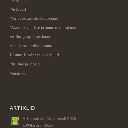
Pirnipuud
Perepuud
Marjapõõsad, ebaküdooniad
Maasika-, vaarika- ja muud marjataimed
Virsiku- ja aprikoosipuud
Aed- ja toompihlakapuud
Ilupuud, ilupõõsad, okaspuud
Püsililled ja roosid
Viinapuud
ARTIKLID
Arli puukool Maamessil 2025
18/04/2025 - 18:55