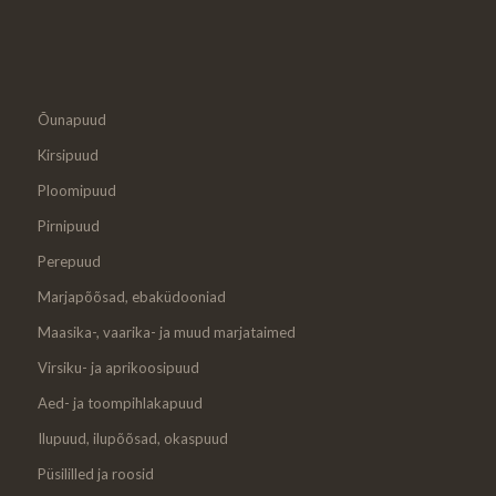
Õunapuud
Kirsipuud
Ploomipuud
Pirnipuud
Perepuud
Marjapõõsad, ebaküdooniad
Maasika-, vaarika- ja muud marjataimed
Virsiku- ja aprikoosipuud
Aed- ja toompihlakapuud
Ilupuud, ilupõõsad, okaspuud
Püsililled ja roosid