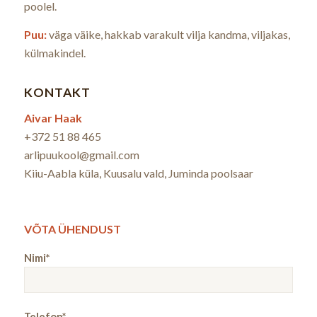
poolel.
Puu:
väga väike, hakkab varakult vilja kandma, viljakas,
külmakindel.
KONTAKT
Aivar Haak
+372 51 88 465
arlipuukool@gmail.com
Kiiu-Aabla küla, Kuusalu vald, Juminda poolsaar
VÕTA ÜHENDUST
Nimi*
Telefon*