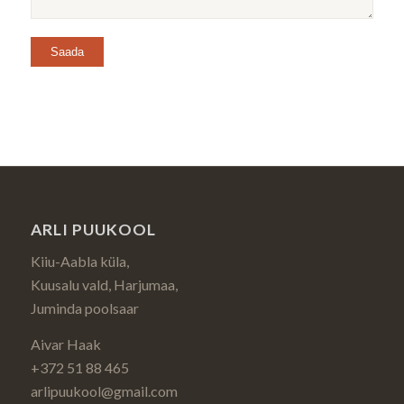
ARLI PUUKOOL
Kiiu-Aabla küla,
Kuusalu vald, Harjumaa,
Juminda poolsaar
Aivar Haak
+372 51 88 465
arlipuukool@gmail.com