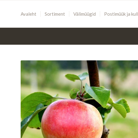
Avaleht
Sortiment
Välimüügid
Postimüük ja kul