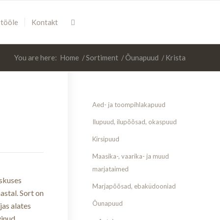
 tööle
Kontakt
You are here:
Home
/
Sortiment
/
Õunapuud
/
Krista
Aed- ja toompihlakapuud
Ilupuud, ilupõõsad, okaspuud
Kirsipuud
Maasika-, vaarika- ja muud
marjataimed
skuses
Marjapõõsad, ebaküdooniad
astal. Sort on
Õunapuud
jas alates
vinud.