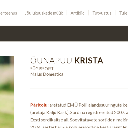
lerteenus
Jõulukuuskede müük
Artiklid
Tutvustus
Tule
ÕUNAPUU
KRISTA
SÜGISSORT
Malus Domestica
Päritolu:
aretatud EMÜ Polli aiandusuuringute ke
(aretaja Kalju Kask). Sordina registreeritud 2007. a
Eesti sordikaitse all. Soovitatavate sortide nimekir
2004. aastast äri-ja koduaiasordina Eestis laialt le