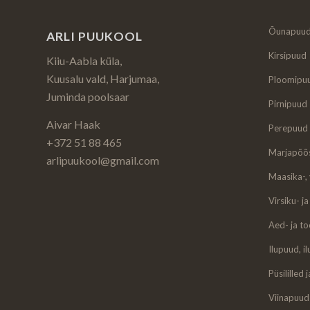
Õunapuu
ARLI PUUKOOL
Kirsipuud
Kiiu-Aabla küla,
Kuusalu vald, Harjumaa,
Ploomipu
Juminda poolsaar
Pirnipuud
Aivar Haak
Perepuud
+372 51 88 465
Marjapõõ
arlipuukool@gmail.com
Maasika-,
Virsiku- j
Aed- ja t
Ilupuud, 
Püsililled 
Viinapuud