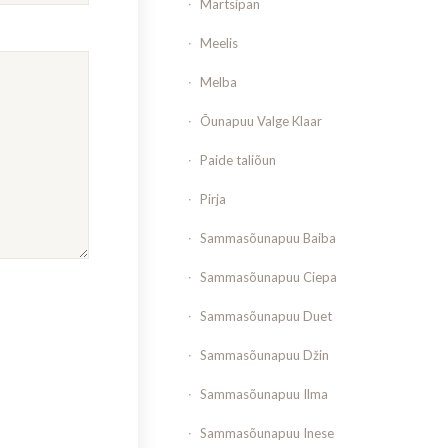
Martsipan
Meelis
Melba
Õunapuu Valge Klaar
Paide taliõun
Pirja
Sammasõunapuu Baiba
Sammasõunapuu Ciepa
Sammasõunapuu Duet
Sammasõunapuu Džin
Sammasõunapuu Ilma
Sammasõunapuu Inese