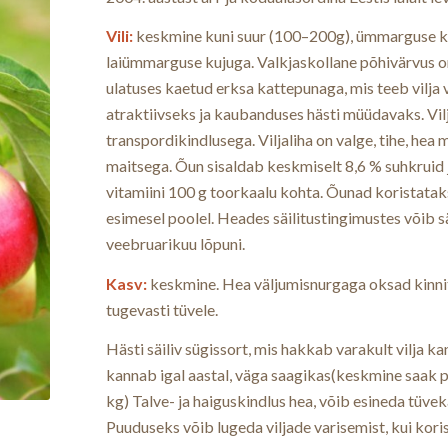
Vili:
keskmine kuni suur (100–200g), ümmarguse k
laiümmarguse kujuga. Valkjaskollane põhivärvus 
ulatuses kaetud erksa kattepunaga, mis teeb vilja
atraktiivseks ja kaubanduses hästi müüdavaks. Vil
transpordikindlusega. Viljaliha on valge, tihe, he
maitsega. Õun sisaldab keskmiselt 8,6 % suhkruid 
vitamiini 100 g toorkaalu kohta. Õunad koristata
esimesel poolel. Heades säilitustingimustes võib sä
veebruarikuu lõpuni.
Kasv:
keskmine. Hea väljumisnurgaga oksad kinn
tugevasti tüvele.
Hästi säiliv sügissort, mis hakkab varakult vilja k
kannab igal aastal, väga saagikas(keskmine saak 
kg) Talve- ja haiguskindlus hea, võib esineda tüvek
Puuduseks võib lugeda viljade varisemist, kui kori