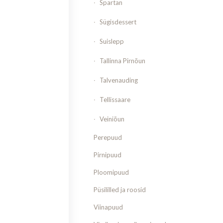
Spartan
Sügisdessert
Suislepp
Tallinna Pirnõun
Talvenauding
Tellissaare
Veiniõun
Perepuud
Pirnipuud
Ploomipuud
Püsililled ja roosid
Viinapuud