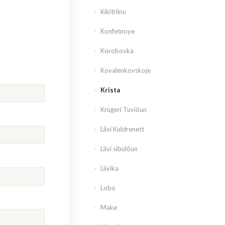
Kikitriinu
Konfetnoye
Korobovka
Kovalenkovskoje
Krista
Krügeri Tuviõun
Liivi Kuldrenett
Liivi sibulõun
Liivika
Lobo
Make