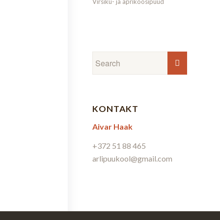
Virsiku- ja aprikoosipuud
KONTAKT
Aivar Haak
+372 51 88 465
arlipuukool@gmail.com