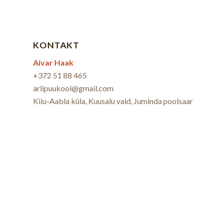
KONTAKT
Aivar Haak
+372 51 88 465
arlipuukool@gmail.com
Kiiu-Aabla küla, Kuusalu vald, Juminda poolsaar