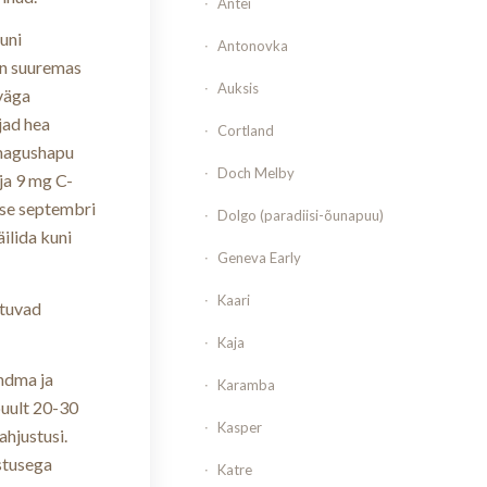
Antei
uni
Antonovka
on suuremas
Auksis
 väga
jad hea
Cortland
a magushapu
Doch Melby
ja 9 mg C-
kse septembri
Dolgo (paradiisi-õunapuu)
ilida kuni
Geneva Early
Kaari
ituvad
Kaja
andma ja
Karamba
puult 20-30
Kasper
ahjustusi.
stusega
Katre