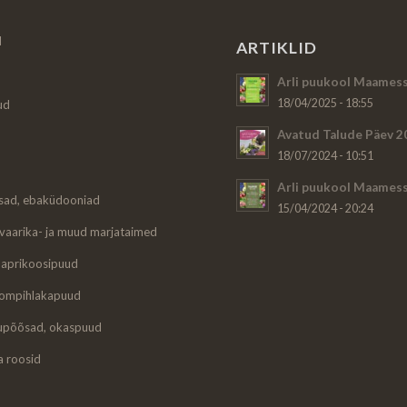
d
ARTIKLID
Arli puukool Maamess
18/04/2025 - 18:55
ud
Avatud Talude Päev 2
18/07/2024 - 10:51
Arli puukool Maamess
sad, ebaküdooniad
15/04/2024 - 20:24
 vaarika- ja muud marjataimed
a aprikoosipuud
oompihlakapuud
ilupõõsad, okaspuud
ja roosid