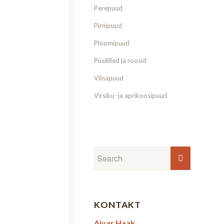
Perepuud
Pirnipuud
Ploomipuud
Püsililled ja roosid
Viinapuud
Virsiku- ja aprikoosipuud
KONTAKT
Aivar Haak