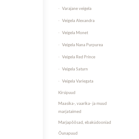
Varajane veigela
Veigela Alexandra
Veigela Monet
Veigela Nana Purpurea
Veigela Red Prince
Veigela Saturn
Veigela Variegata
Kirsipuud
Maasika-, vaarika- ja muud
marjataimed
Marjapõõsad, ebaküdooniad
Õunapuud