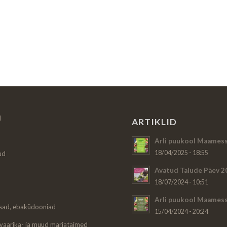
d
ARTIKLID
Arli puukool Maamess
18/04/2025 - 18:55
ud
Avatud Talude Päev 2
18/07/2024 - 10:51
Arli puukool Maamess
sad, ebaküdooniad
15/04/2024 - 20:24
 vaarika- ja muud marjataimed