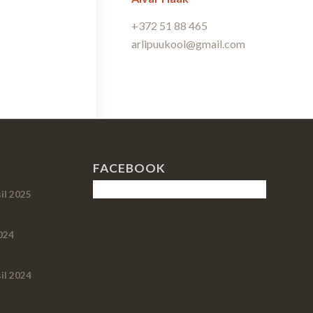
+372 51 88 465
arlipuukool@gmail.com
FACEBOOK
il 2025
024
il 2024