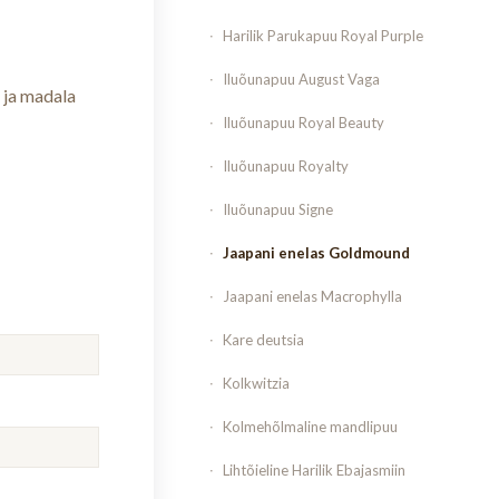
Harilik Parukapuu Royal Purple
Iluõunapuu August Vaga
 ja madala
Iluõunapuu Royal Beauty
Iluõunapuu Royalty
Iluõunapuu Signe
Jaapani enelas Goldmound
Jaapani enelas Macrophylla
Kare deutsia
Kolkwitzia
Kolmehõlmaline mandlipuu
Lihtõieline Harilik Ebajasmiin