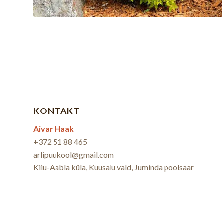
KONTAKT
Aivar Haak
+372 51 88 465
arlipuukool@gmail.com
Kiiu-Aabla küla, Kuusalu vald, Juminda poolsaar