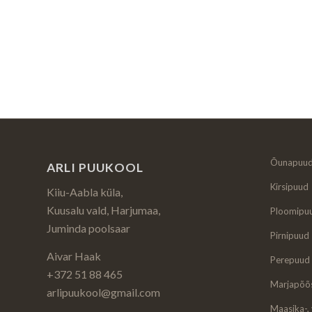
Õunapuu
ARLI PUUKOOL
Kirsipuud
Kiiu-Aabla küla,
Kuusalu vald, Harjumaa,
Ploomipu
Juminda poolsaar
Pirnipuud
Aivar Haak
Perepuud
+372 51 88 465
Marjapõõ
arlipuukool@gmail.com
Maasika-,