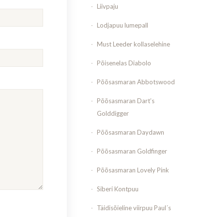
Liivpaju
Lodjapuu lumepall
Must Leeder kollaselehine
Põisenelas Diabolo
Põõsasmaran Abbotswood
Põõsasmaran Dart’s
Golddigger
Põõsasmaran Daydawn
Põõsasmaran Goldfinger
Põõsasmaran Lovely Pink
Siberi Kontpuu
Täidisõieline viirpuu Paul´s