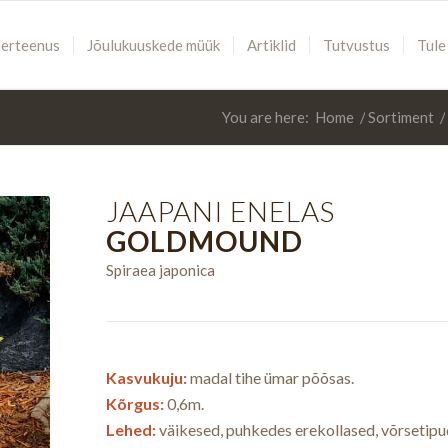
lerteenus
Jõulukuuskede müük
Artiklid
Tutvustus
Tule
You are here:
Home
/
Sortiment
/
JAAPANI ENELAS
GOLDMOUND
Spiraea japonica
Kasvukuju:
madal tihe ümar põõsas.
Kõrgus:
0,6m.
Lehed:
väikesed, puhkedes erekollased, võrsetipu