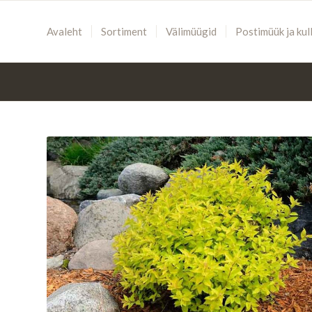
Avaleht
Sortiment
Välimüügid
Postimüük ja kul