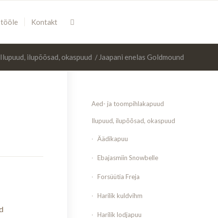
 tööle
Kontakt
Ilupuud, ilupõõsad, okaspuud
/
Jaapani enelas Goldmound
Aed- ja toompihlakapuud
Ilupuud, ilupõõsad, okaspuud
Äädikapuu
Ebajasmiin Snowbelle
Forsüütia Freja
Harilik kuldvihm
d
Harilik lodjapuu