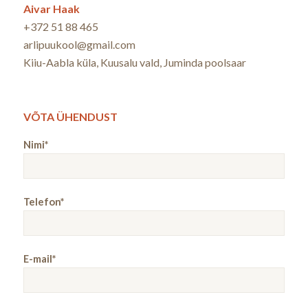
Aivar Haak
+372 51 88 465
arlipuukool@gmail.com
Kiiu-Aabla küla, Kuusalu vald, Juminda poolsaar
VÕTA ÜHENDUST
Nimi*
Telefon*
E-mail*