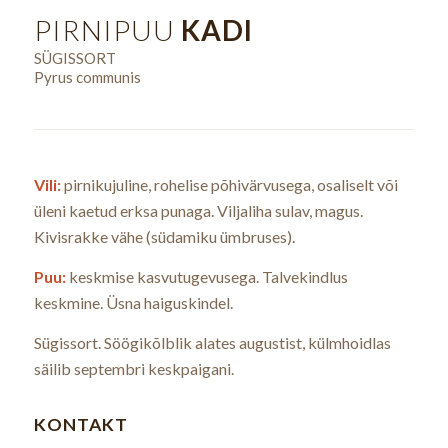
PIRNIPUU
KADI
SÜGISSORT
Pyrus communis
Vili:
pirnikujuline, rohelise põhivärvusega, osaliselt või
üleni kaetud erksa punaga. Viljaliha sulav, magus.
Kivisrakke vähe (südamiku ümbruses).
Puu:
keskmise kasvutugevusega. Talvekindlus
keskmine. Üsna haiguskindel.
Sügissort. Söögikõlblik alates augustist, külmhoidlas
säilib septembri keskpaigani.
KONTAKT