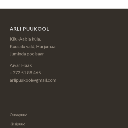
ARLI PUUKOOL
Kiiu-Aabla küla,
Kuusalu vald, Harjumaa,
Juminda poolsaar
Aivar Haak
+372 51 88 465
arlipuukool@gmail.com
Õunapuud
Kirsipuud