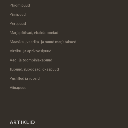
Ploomipuud
Pirnipuud
Perepuud
Marjapõõsad, ebaküdooniad
Maasika-, vaarika- ja muud marjataimed
Virsiku- ja aprikoosipuud
Aed- ja toompihlakapuud
Ilupuud, ilupõõsad, okaspuud
Püsililled ja roosid
Viinapuud
ARTIKLID