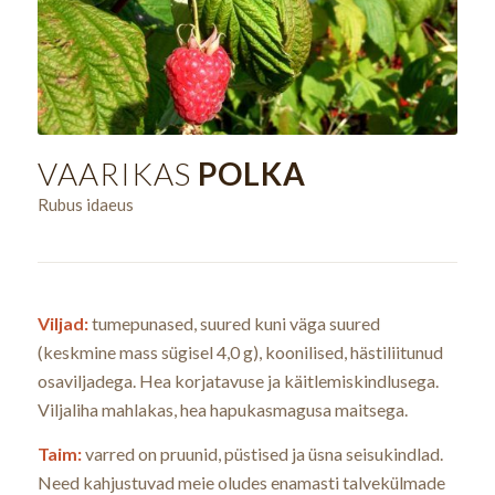
VAARIKAS
POLKA
Rubus idaeus
Viljad:
tumepunased, suured kuni väga suured
(keskmine mass sügisel 4,0 g), koonilised, hästiliitunud
osaviljadega. Hea korjatavuse ja käitlemiskindlusega.
Viljaliha mahlakas, hea hapukasmagusa maitsega.
Taim:
varred on pruunid, püstised ja üsna seisukindlad.
Need kahjustuvad meie oludes enamasti talvekülmade