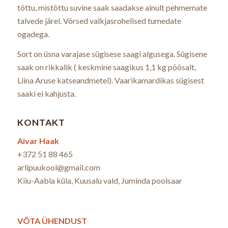
tõttu, mistõttu suvine saak saadakse ainult pehmemate
talvede järel. Võrsed valkjasrohelised tumedate
ogadega.
Sort on üsna varajase sügisese saagi algusega. Sügisene
saak on rikkalik ( keskmine saagikus 1,1 kg põõsalt,
Liina Aruse katseandmetel). Vaarikamardikas sügisest
saaki ei kahjusta.
KONTAKT
Aivar Haak
+372 51 88 465
arlipuukool@gmail.com
Kiiu-Aabla küla, Kuusalu vald, Juminda poolsaar
VÕTA ÜHENDUST