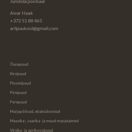
Juminda poolsaar
Aivar Haak
+372 51 88 465
arlipuukool@gmail.com
Õunapuud
Kirsipuud
Ploomipuud
Pirnipuud
Perepuud
Marjapõõsad, ebaküdooniad
Maasika-, vaarika- ja muud marjataimed
Virsiku- ja aprikoosipuud