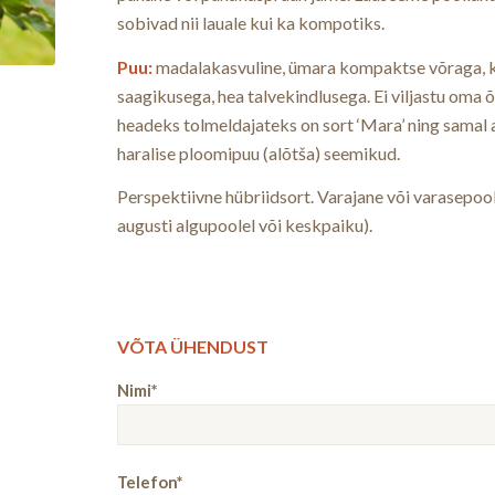
sobivad nii lauale kui ka kompotiks.
Puu:
madalakasvuline, ümara kompaktse võraga, 
saagikusega, hea talvekindlusega. Ei viljastu oma 
headeks tolmeldajateks on sort ‘Mara’ ning samal a
haralise ploomipuu (alõtša) seemikud.
Perspektiivne hübriidsort. Varajane või varasepoo
augusti algupoolel või keskpaiku).
VÕTA ÜHENDUST
Nimi*
Telefon*