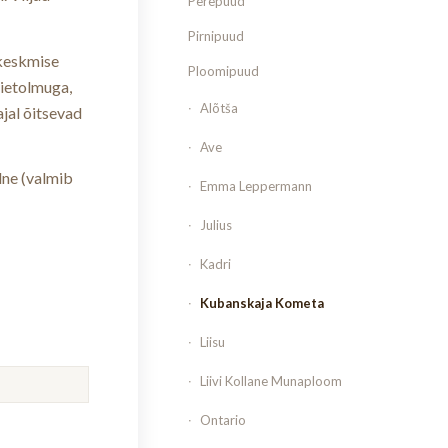
Perepuud
Pirnipuud
keskmise
Ploomipuud
õietolmuga,
Alõtša
jal õitsevad
Ave
lne (valmib
Emma Leppermann
Julius
Kadri
Kubanskaja Kometa
Liisu
Liivi Kollane Munaploom
Ontario