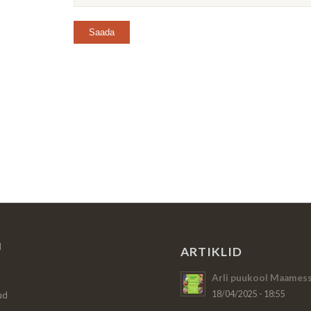
d
ARTIKLID
Arli puukool Maamess
18/04/2025 - 18:55
ud