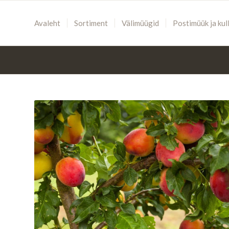
Avaleht
Sortiment
Välimüügid
Postimüük ja kul