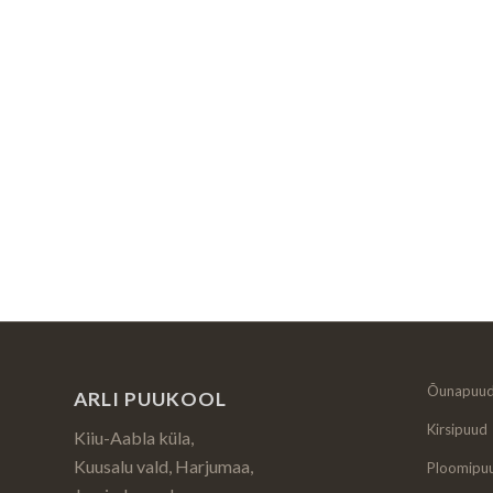
Õunapuu
ARLI PUUKOOL
Kirsipuud
Kiiu-Aabla küla,
Kuusalu vald, Harjumaa,
Ploomipu