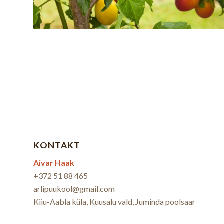
KONTAKT
Aivar Haak
+372 51 88 465
arlipuukool@gmail.com
Kiiu-Aabla küla, Kuusalu vald, Juminda poolsaar