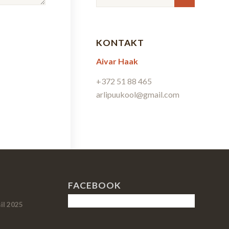
KONTAKT
Aivar Haak
+372 51 88 465
arlipuukool@gmail.com
FACEBOOK
il 2025