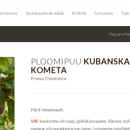
lerteenus
Jõulukuuskede müük
Artiklid
Tutvustus
Tule
You are he
PLOOMIPUU
KUBANSKA
KOMETA
Prunus Domestica
Pärit Venemaalt.
Vili:
keskmine või suur, (piklik)ovaalne. Värvus: kol
punane või punakaspruun jume. Luuseeme poollahti