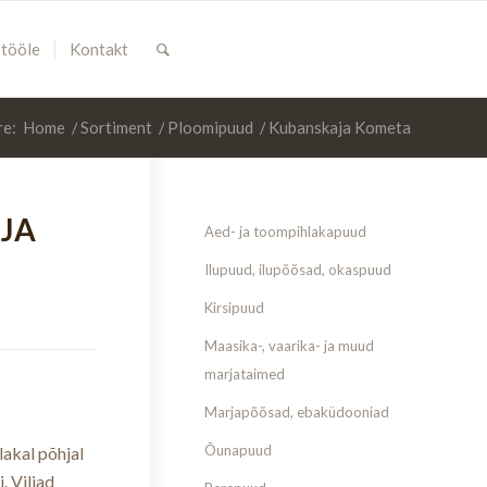
 tööle
Kontakt
re:
Home
/
Sortiment
/
Ploomipuud
/
Kubanskaja Kometa
JA
Aed- ja toompihlakapuud
Ilupuud, ilupõõsad, okaspuud
Kirsipuud
Maasika-, vaarika- ja muud
marjataimed
Marjapõõsad, ebaküdooniad
Õunapuud
lakal põhjal
. Viljad