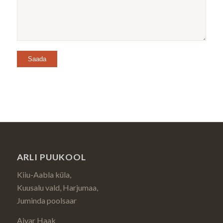
ARLI PUUKOOL
Kiiu-Aabla küla,
Kuusalu vald, Harjumaa,
Juminda poolsaar
Aivar Haak