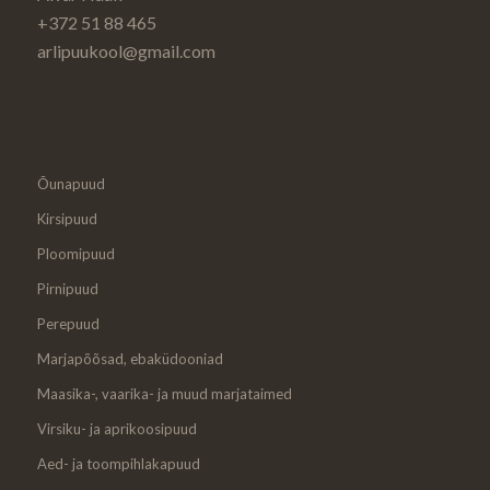
+372 51 88 465
arlipuukool@gmail.com
Õunapuud
Kirsipuud
Ploomipuud
Pirnipuud
Perepuud
Marjapõõsad, ebaküdooniad
Maasika-, vaarika- ja muud marjataimed
Virsiku- ja aprikoosipuud
Aed- ja toompihlakapuud