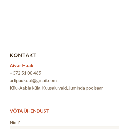
KONTAKT
Aivar Haak
+372 51 88 465
arlipuukool@gmail.com
Kiiu-Aabla küla, Kuusalu vald, Juminda poolsaar
VÕTA ÜHENDUST
Nimi*