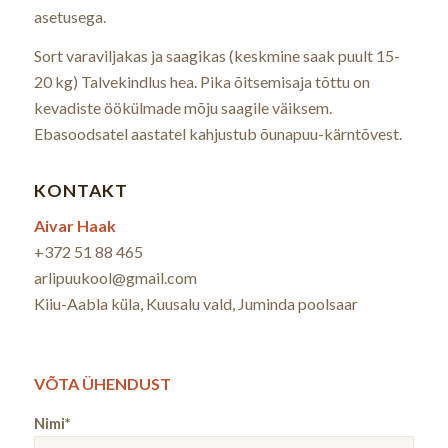
asetusega.
Sort varaviljakas ja saagikas (keskmine saak puult 15-
20 kg) Talvekindlus hea. Pika õitsemisaja tõttu on
kevadiste öökülmade mõju saagile väiksem.
Ebasoodsatel aastatel kahjustub õunapuu-kärntõvest.
KONTAKT
Aivar Haak
+372 51 88 465
arlipuukool@gmail.com
Kiiu-Aabla küla, Kuusalu vald, Juminda poolsaar
VÕTA ÜHENDUST
Nimi*