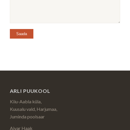
ARLI PUUKOOL
Kiiu-Aabla küla,
Kuusalu vald, Harjumaa,
Juminda poolsaar
Aivar Haak