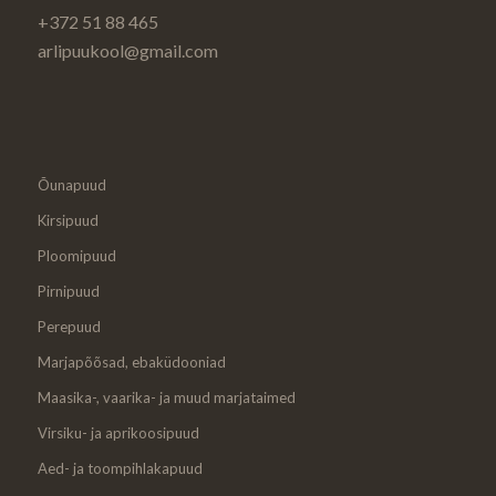
+372 51 88 465
arlipuukool@gmail.com
Õunapuud
Kirsipuud
Ploomipuud
Pirnipuud
Perepuud
Marjapõõsad, ebaküdooniad
Maasika-, vaarika- ja muud marjataimed
Virsiku- ja aprikoosipuud
Aed- ja toompihlakapuud