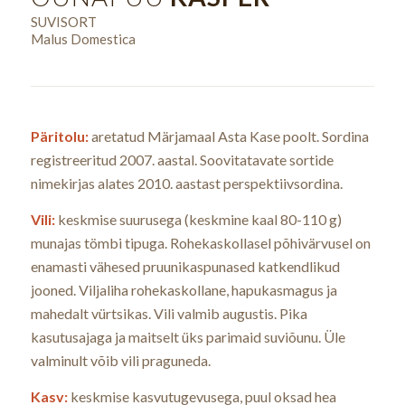
SUVISORT
Malus Domestica
Päritolu:
aretatud Märjamaal Asta Kase poolt. Sordina
registreeritud 2007. aastal. Soovitatavate sortide
nimekirjas alates 2010. aastast perspektiivsordina.
Vili:
keskmise suurusega (keskmine kaal 80-110 g)
munajas tömbi tipuga. Rohekaskollasel põhivärvusel on
enamasti vähesed pruunikaspunased katkendlikud
jooned. Viljaliha rohekaskollane, hapukasmagus ja
mahedalt vürtsikas. Vili valmib augustis. Pika
kasutusajaga ja maitselt üks parimaid suviõunu. Üle
valminult võib vili praguneda.
Kasv:
keskmise kasvutugevusega, puul oksad hea