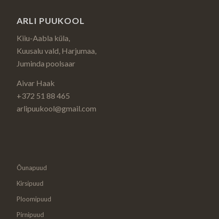
ARLI PUUKOOL
Kiiu-Aabla küla,
Kuusalu vald, Harjumaa,
Juminda poolsaar
Aivar Haak
+372 51 88 465
arlipuukool@gmail.com
Õunapuud
Kirsipuud
Ploomipuud
Pirnipuud