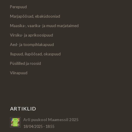
Perepuud
Marjapõõsad, ebaküdooniad
Maasika-, vaarika- ja muud marjataimed
Virsiku- ja aprikoosipuud
Aed- ja toompihlakapuud
Ilupuud, ilupõõsad, okaspuud
Püsililled ja roosid
Viinapuud
ARTIKLID
Arli puukool Maamessil 2025
18/04/2025 - 18:55