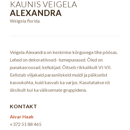
KAUNIS VEIGELA
ALEXANDRA
Weigela florida
Veigela Alexandra on keskmise kõrgusega tihe põõsas.
Lehed on dekoratiivsed- tumepunased. Õied on
punakasroosad, kellukjad. Õitseb rikkalikult VI-VII.
Eelistab viljakaid parasniiskeid muldi ja päikselist
kasvukohta, kuid kasvab ka varjus. Kasutatakse nii
üksikult kui ka väiksemate gruppidena.
KONTAKT
Aivar Haak
+372 51 88 465